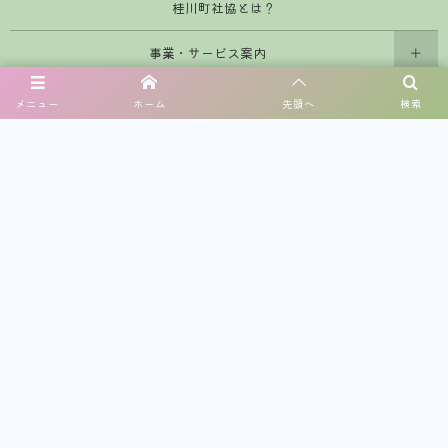
桂川町社協とは？
事業・サービス案内
公開情報
メニュー
ホーム
先頭へ
検索
交通アクセス
講座・イベント
募金・寄付金
広報誌
桂川町学童保育所
お問い合わせ